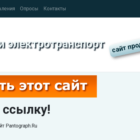
вления
Опросы
Контакты
 электротранспорт
 ссылку!
т Pantograph.Ru